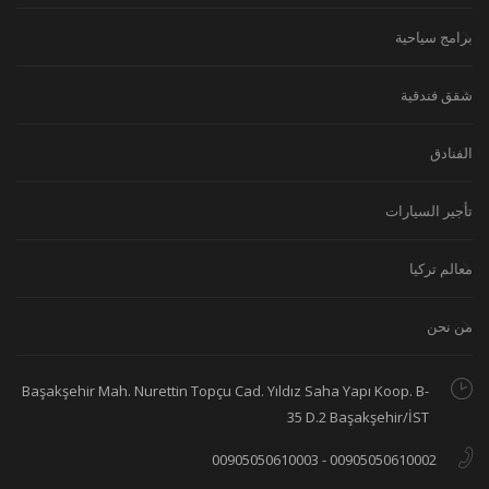
برامج سياحية
شقق فندقية
الفنادق
تأجير السيارات
معالم تركيا
من نحن
Başakşehir Mah. Nurettin Topçu Cad. Yıldız Saha Yapı Koop. B-
35 D.2 Başakşehir/İST
00905050610002 - 00905050610003