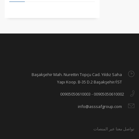
Başakşehir Mah. Nurettin Topçu Cad. Yıldız Saha
Yapı Koop. B-35 D.2 Başakşehir/İST
00905050610002 - 00905050610003
info@asssafgroup.com
تواصل معنا عبر المنصات