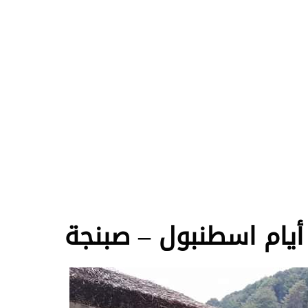
ية
عقارات
سياحة
برامج سياحية
شقق فندقية
الفنادق
تأج