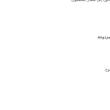
مزدوجة.
وح.