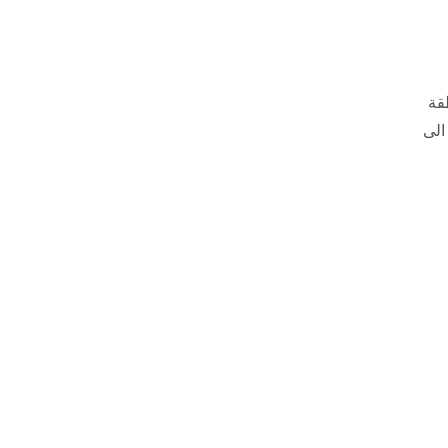
قة
الى