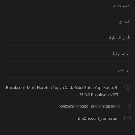
شقق فندقية
الفنادق
تأجير السيارات
معالم تركيا
من نحن
Başakşehir Mah. Nurettin Topçu Cad. Yıldız Saha Yapı Koop. B-
35 D.2 Başakşehir/İST
00905050610002 - 00905050610003
info@asssafgroup.com