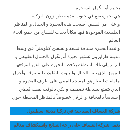
بحيرة أوزنگول الساحرة
هي بحيرة تقع في جنوب مدينة طرابزون التركية
و على مر السنين أصبحت هذه البحيرة و الجبال و المناظر
الطبيعية الموجودة فيها مكاناً يجذب للسياح من جميع أنحاء
العالم
و تبعد البحيرة مسافة تسعة و تسعين كيلومتراً عن وسط
مدينة طرابزون تشتهر بحيرة أوزنگول بالجمال الطبيعي و
الزائر إلى تلك المنطقة يلاحظ البحيرة على الفور لموقعها
المميز الذي تلفه الجبال والبيوت التقليدية المتفرقة وأجمل
ما يلفت النظر هو المسجد المبني على طرف البحيرة و
الذي يتمتع ببساطة تصميمه و لكن بالوقت نفسه يُعطي
إحساساً بالفخافة و الرقي خصوصاً بالمناظر المحيطة حول
شركة العساف السياحية في تركيا مدينة اسطنبول
تعمل شركة العساف على راحة السائح واستكشاف معالم