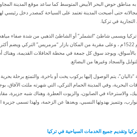
 به مناطق حوض البحر الأبيض المتوسط كما ساعد موقع المدينة المجاو
جالاته حتى أصبحت المدينة تعتمد على السياحة كمصدر دخل رئيسي لها
لتجارية في تركيا.
ي تركيا ويسمى شاطئ “اتشملر” أو الشاطئ الذهبي من شدة صفاء مياهه
وتزين وسط البلد قلعة “مرمريس” التي بناها العثمانيون عام 1522م ، وعلى مقربة من المكان بازار “مرمريس” التركي ويضم أ
ة بالأسواق، ويوجد سوق كل جمعة في محطة الحافلات القديمة، وهناك أ
توابل والسجاد وغيرها من البضائع.
“داليان”، يتم الوصول إليها بركوب يخت أو باخرة، والتمتع برحلة بحرية
 البحرية، وفي المدينة الحمام التركي، التي شهرته ملئت الآفاق، بوج
، والاسترخاء في الصابون، والزيوت العطرة. وهناك شبه جزيرة، مقاب
ارب، وتتميز بهدوئها النسبي، وبعدها عن الزحمة، ولهذا تسمى جزيرة ال
يا وتقديم جميع الخدمات السياحية في تركيا