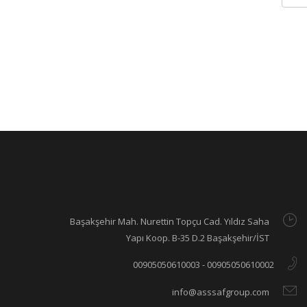
Başakşehir Mah. Nurettin Topçu Cad. Yıldız Saha
Yapı Koop. B-35 D.2 Başakşehir/İST
00905050610002 - 00905050610003
info@asssafgroup.com