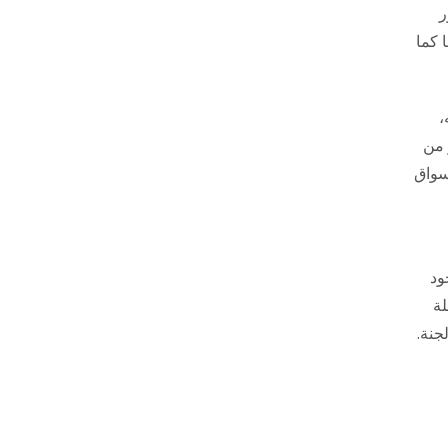
ر
 كما
،
كثر من
سواق
ود
لة
جنة.