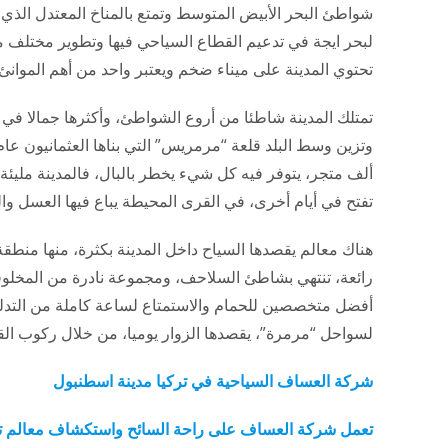
شواطئ البحر الأبيض المتوسط وتمتع بالمناخ المعتدل الذي
لبحر ايجة في تدعيم القطاع السياحي فيها وتطوير مختلف م
تحتوي المدينة على ميناء ضخم ويعتبر واحد من أهم الموانئ ا
تمتلك المدينة شاطئا من أروع الشواطئ، وأكثرها جمالا ف
ألف متجر، يتوفر فيه كل شيء يخطر بالبال، فالمدينة مليئ
تفتح في أيام أخرى، في القرى المحيطة يباع فيها العسل وال
هناك معالم يقصدها السياح داخل المدينة بكثرة، منها منطقة 
رائعة، تنتهي بشاطئ السلاحف، ومجموعة نادرة من المخلوقات
أفضل متخصصين للحمام والاستمتاع لساعة كاملة من التدليك
لسواحل “مرمرة”، يقصدها الزوار يوميا، من خلال ركوب القو
شركة العساف السياحية في تركيا مدينة اسطنبول
تعمل شركة العساف على راحة السائح واستكشاف معالم ترك