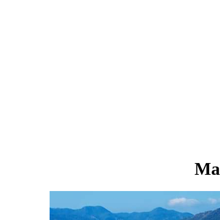
ية
عقارات
سياحة
برامج سياحية
شقق فندقية
الفنادق
تأج