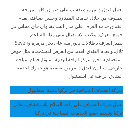
يعمل فندق ذا مرمرة تقسيم على ضمان إقامة مريحة
لضيوفه من خلال خدماته الممتازة وحسن ضيافته. يقدم
الفندق خدمة الغرف على مدار الساعة, واي فاي مجاني في
جميع الغرف, مكتب الاستقبال على مدار الساعة,
تتميز الغرف بإطلالات بانورامية على بحر مرمرة وSeven
تلال. و يقدم الفندق العديد من الفرص للاستجمام مثل حوض
استحمام ساخن, مركز للياقة البدنية, ساونا, حمام سباحة
خارجي, سبا. إن فندق ذا مرمرة تقسيم هو خيارك لخدمة
الفنادق الراقية في اسطنبول.
شركة العساف السياحية في تركيا مدينة اسطنبول
تعمل شركة العساف على راحة السائح واستكشاف معالم
تركيا وتقديم جميع الخدمات السياحية في تركيا