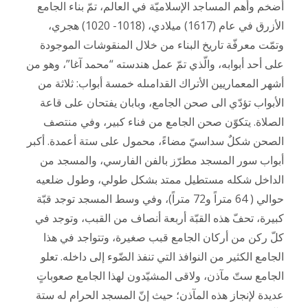
أضخم وأهم المساجد الإسلاميّة في العالم، تمّ بناء الجامع
الأزرق في عام (1617) ميلادي، (1018- 1020) هجري،
وتمّت معرفّة تاريخ البناء من خلال المنقوشات الموجودة
على أحد أبوابه، والّذي تمّ عمل هندسته “محمد آغا”، وهو من
أشهر المعماريين الأتراك القدامىله خمسة أبواب: ثلاثة من
الأبواب تؤدّي الى صحن الجامع، وبابان يفتحان على قاعة
الصلاة. يتكوّن صحن الجامع من فناء كبير، وفي منتصف
الصحن شكلٌ سداسيّ مضاءً، محمول على ستة أعمدة. أكبر
أبواب سور المسجد مطرّز بالفن الفارسي، والمسجد من
الداخل شكله مستطيل ممتد بشكل طولي، وطول ضلعيه
حوالي ( 64 متراً و72 متراً)، وفي وسط المسجد توجد قبّة
كبيرة، تحفّ هذه القبّة أربعة أنصاف من القبب، وتوجد في
كلّ ركن من أركان الجامع قبب صغيرة، وتتواجد في هذا
الجامع الكثير من النوافذ التي تنفذ الضّوء إلى داخله. تعلو
الجامع ستّ مآذن، ولاقى المشيّدون لهذا الجامع صعوباتٍ
عديدة لإنجاز هذه المآذن؛ حيث إنّ المسجد الحرام له ستة