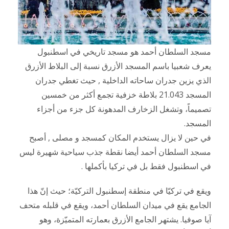
مسجد السلطان أحمد هو مسجد تاريخي في اسطنبول
يعرف شعبيا باسم المسجد الأزرق نسبة إلى البلاط الأزرق
الذي يزين جدران ساحاته الداخلية , حيث تغطي جدران
المسجد 21.043 بلاطة خزفية تجمع أكثر من خمسين
تصميماً، وتشغل الزخارف المدهونة كل جزء من أجزاء
المسجد.
في حين لا يزال يستخدم المكان كمسجد و مصلى , أصبح
مسجد السلطان أحمد أيضا نقطة جذب سياحية شهيرة ليس
في اسطنبول فقط بل في تركيا بأكملها .
ويقع في تركيّا في منطقة إسطنبول التركيّة؛ حيث إنّ هذا
الجامع يقع في ميدان السلطان أحمد، ويقع في قلبله متحف
آيا صوفيا. يشتهر الجامع الأزرق بعمارته المتميّزة، وهو