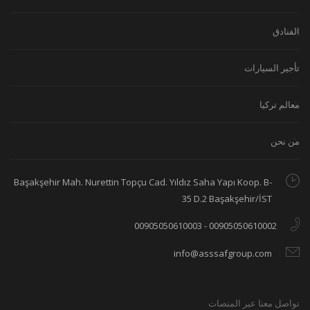
الفنادق
تأجير السيارات
معالم تركيا
من نحن
Başakşehir Mah. Nurettin Topçu Cad. Yıldız Saha Yapı Koop. B-
35 D.2 Başakşehir/İST
00905050610002 - 00905050610003
info@asssafgroup.com
تواصل معنا عبر المنصات