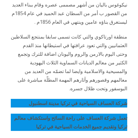
نيكوغوس باليان من أشهر مصممى عصره وقام ببناء العديد
من القصور ب أمر من السطان عبد الحميد في عام 1854م
ليستغرق بناؤه عامين وينتهي في العام 1856م .
منطقة اورتاكوي والتي كانت تسمى سابقا بمنتجع السلاطين
العثمانيين والتي تعود عراقتها في استيطانها منذ القدم
وحتى اليوم بالارمن والروم واليونان اضافة للترك وتجمع
الكثير من معالم الديانات السماوية الثلاث اليهودية
والمسيحية والاسلامية وايضا لما تضمّه من العديد من
معالمهم وقصورهم وآثارهم المهمة المطلّة مباشرة على
البوسفور وتحت ظلال جسره.
شركة العساف السياحية في تركيا مدينة اسطنبول
تعمل شركة العساف على راحة السائح واستكشاف معالم
تركيا وتقديم جميع الخدمات السياحية في تركيا