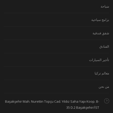
سياحة
برامج سياحية
شقق فندقية
الفنادق
تأجير السيارات
معالم تركيا
من نحن
Başakşehir Mah. Nurettin Topçu Cad. Yıldız Saha Yapı Koop. B-
35 D.2 Başakşehir/İST