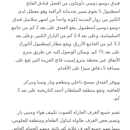
فندق دوسو دوسي داونتاون من افضل فنادق الفاتح
اسطنبول 5 نجوم يتميز بخدماته الراقية وهو مفضّل لدى
الكثير من زوار المدينة لكونه واحداً من اشهر سلاسل فندق
دوسو دوسي اسطنبول ,يقع الفندق على بعد 2 كم من جامع
السليمانية، وعلى بعد 2.4 كم من البازار الكبير، وعلى بعد
3.3 كم من الجامع الأزرق. ويقع مطار إسطنبول أتاتورك
على بعد 15 كم، ويمكن الوصول إليه عن طريق مترو
الأنفاق عبر محطة مترو إمنيت فاتح القريبة التي تقع على
مسافة 5 دقائق سيرًا على الأقدام.
ويوفر الفندق مسبح داخلي ومطعم وبار وسبا ومركز
للعافية. وتقع منطقة السلطان أحمد التاريخية على بعد 3
كم.
تضم جميع الغرف العازلة للصوت تكييف هواء وميني بار.
وتضم بعض الغرف طاولة لتناول الطعام ومنطقة للجلوس،
بينما تضم جميع الغرف غلاية كهربائية. ويضم الحمام الخاص